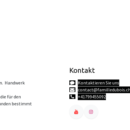
Kontakt
en. Handwerk
Kontaktieren Sie uns
contact@familledubois.c
die für den
+41799455092
 Kunden bestimmt