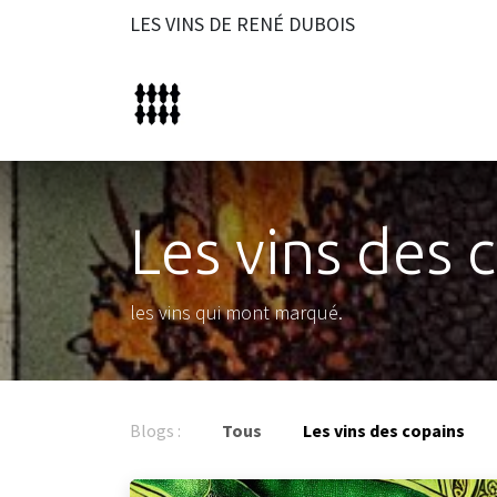
Se rendre au contenu
LES VINS DE RENÉ DUBOIS
Accueil
À propos
Vins p
Les vins des 
les vins qui mont marqué.
Blogs :
Tous
Les vins des copains