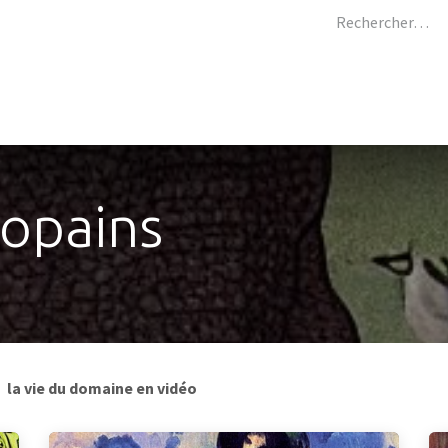
rimés
Shop
Presse
Les humains
Blog
L
copains
la vie du domaine en vidéo