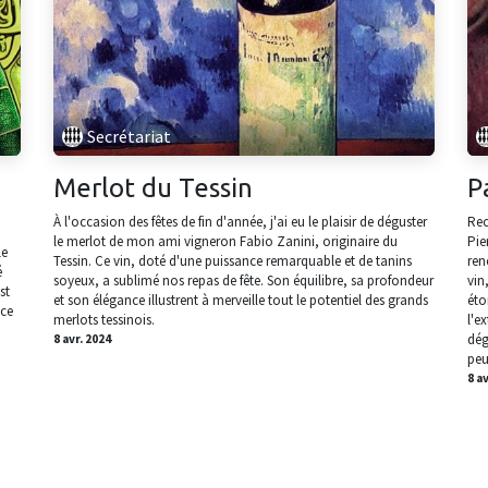
Secrétariat
Merlot du Tessin
P
À l'occasion des fêtes de fin d'année, j'ai eu le plaisir de déguster
Rec
le merlot de mon ami vigneron Fabio Zanini, originaire du
Pie
le
Tessin. Ce vin, doté d'une puissance remarquable et de tanins
ren
é
soyeux, a sublimé nos repas de fête. Son équilibre, sa profondeur
vin
st
et son élégance illustrent à merveille tout le potentiel des grands
éto
nce
merlots tessinois.
l'e
dég
8 avr. 2024
peu
8 a